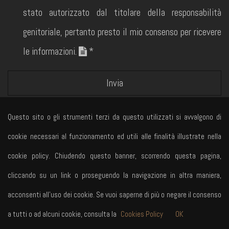
stato autorizzato dal titolare della responsabilità
genitoriale, pertanto presto il mio consenso per ricevere
le informazioni.
*
Invia
Questo sito o gli strumenti terzi da questo utilizzati si avvalgono di
cookie necessari al funzionamento ed utili alle finalità illustrate nella
cookie policy. Chiudendo questo banner, scorrendo questa pagina,
cliccando su un link o proseguendo la navigazione in altra maniera,
© Bastian srl Via dei Da Prata 24
Treviso - P. IVA 04868180268
acconsenti all’uso dei cookie. Se vuoi saperne di più o negare il consenso
Privacy Policy
Informativa sui cookies
a tutti o ad alcuni cookie, consulta la
Cookies Policy
OK